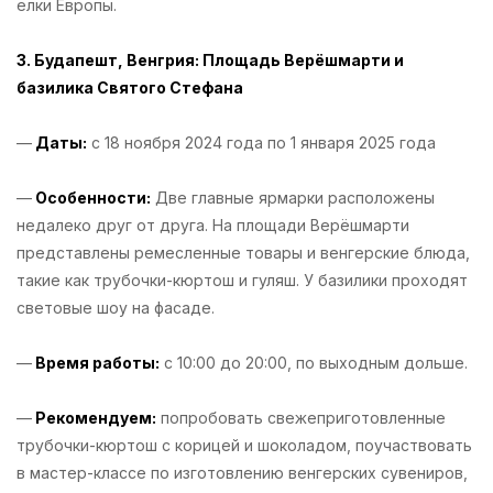
елки Европы.
3. Будапешт, Венгрия: Площадь Верёшмарти и
базилика Святого Стефана
—
Даты:
с 18 ноября 2024 года по 1 января 2025 года
—
Особенности:
Две главные ярмарки расположены
недалеко друг от друга. На площади Верёшмарти
представлены ремесленные товары и венгерские блюда,
такие как трубочки-кюртош и гуляш. У базилики проходят
световые шоу на фасаде.
—
Время работы:
с 10:00 до 20:00, по выходным дольше.
—
Рекомендуем:
попробовать свежеприготовленные
трубочки-кюртош с корицей и шоколадом, поучаствовать
в мастер-классе по изготовлению венгерских сувениров,