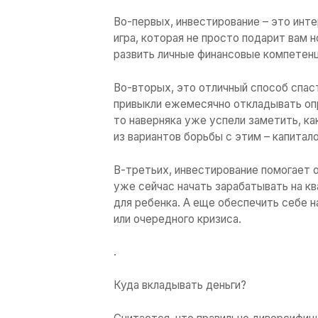
Куда, как и зачем вл
.
Как стать инвестор
Инвестиционный бизн
вкладываете время и
выходе получаете зн
надо деньги, а полу
Капитал можно инвес
недвижимость. А бы