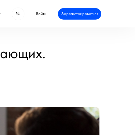
Центр поддержки
Блог
ние для начина
 о сложном.
ересно
От Spoko 10.02.2022