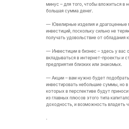
Во-вторых
, это отл
привыкли ежемесячн
то наверняка уже ус
из вариантов борьбы
В-третьих
, инвести
уже сейчас начать з
для ребенка. А еще 
или очередного криз
.
Куда вкладывать де