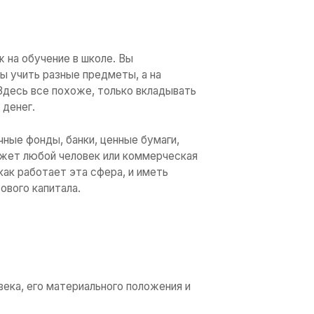
 просто модное слово из мира богатых и 
ния, умения и навыки в этой сфере, даже 
офисного работника может получать нема