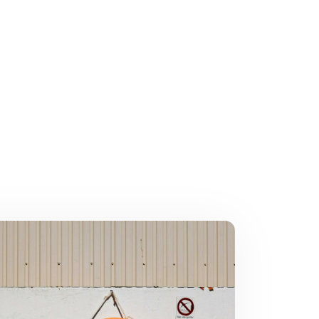
делять их в
жете выбрать
 способ
е и положить
условий
остью
способ хорошо
, поскольку