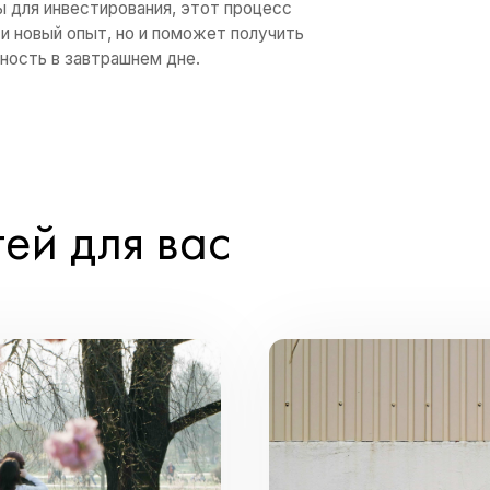
ильно диверсифицировать вклады и распре
ениях одновременно. Но для начала вы мо
ит
– пожалуй, самый простой и известный
Вам нужно открыть счет в желаемом банк
ю сумму денег. Далее, в зависимости от 
мы, вам будут с определенной периодичн
енты.
ионный фонд (ПИФ)
. Считается, что этот 
то относительно недавно стал инвестором