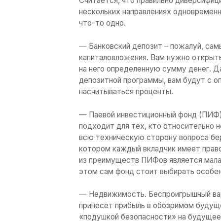
организация. Нужно 
свободные средства 
.
Зачем это мне?
Ответ на этот вопро
опыта в инвестицион
Во-первых
, инвести
игра, которая не пр
развить личные фин