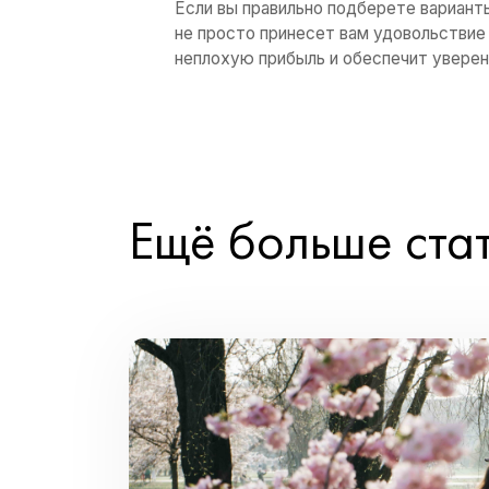
Считается, что прав
нескольких направл
что-то одно.
—
Банковский депоз
капиталовложения. 
на него определенну
депозитной програм
насчитываться проц
—
Паевой инвестиц
подходит для тех, к