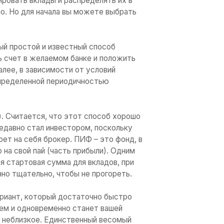
просто понимать, как работает эта сфера,
в качестве стартового капитала.
с зависит от человека, его материального
ном бизнесе.
рование – это интересно. Это как увлекат
осто подарит вам новый опыт и знания, но 
ансовые компетенции.