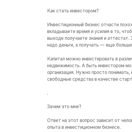
Инвестиции – это не
Имея правильные зна
обычной зарплатой 
доход.