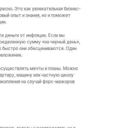
ожить деньги, чтобы в итоге они работали 
ом?
ес отчасти похож на обучение в школе. 
 усилия в то, чтобы учить разные предмет
ания и аттестат. Здесь все похоже, толь
чать — еще больше денег.
тировать в различные фонды, банки, ценн
ть инвестором может любой человек или