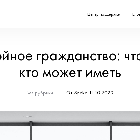
Двойное гра
кто м
Без рубрики