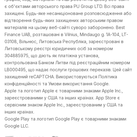
є об'єктами авторського права PU Group LTD. Всі права
захищені. Будь-яке несанкціоноване розповсюдження або
відтворення будь-яких захищених авторським правом
матеріалів на цьому веб-сайті суворо заборонено. Best
Finance UAB, розташовані в Vilnius, Mindaugo g. 1A-104, LT-
03108, Вільнюс, Литовська Республіка, зареєстровані в
Литовському реєстрі юридичних осіб за номером
304885975, що діють як платіжна установа,
контрольована Банком Литви під реєстраційним номером
LB000495, що надає послуги грошових переказів. Цей сайт
захищений reCAPTCHA. Використовуються Політика
конфіденційності та Умови використання Google.
Apple та логотип Apple є товарними знаками Apple Inc.,
зареєстрованими у США та інших країнах. App Store є
сервісним знаком Apple Inc., зареєстрованим у США та
інших країнах.
Google Play та логотип Google Play є товарними знаками
Google LLC.