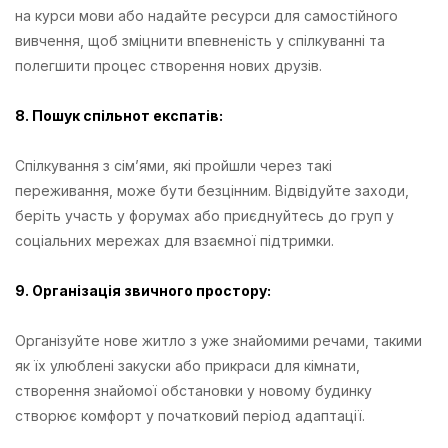
на курси мови або надайте ресурси для самостійного
вивчення, щоб зміцнити впевненість у спілкуванні та
полегшити процес створення нових друзів.
8. Пошук спільнот експатів:
Спілкування з сім’ями, які пройшли через такі
переживання, може бути безцінним. Відвідуйте заходи,
беріть участь у форумах або приєднуйтесь до груп у
соціальних мережах для взаємної підтримки.
9. Організація звичного простору:
Організуйте нове житло з уже знайомими речами, такими
як їх улюблені закуски або прикраси для кімнати,
створення знайомої обстановки у новому будинку
створює комфорт у початковий період адаптації.