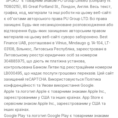
"SPOKO" є товарним знаком PU Group Limited (company nr.
11080215), 85 Great Portland St., Лондон, Англія. Весь текст,
графіка, код, матеріали та інші роботи на цьому веб-сайті
є об'єктами авторського права PU Group LTD. Всі права
захищені. Будь-яке несанкціоноване розповсюдження або
відтворення будь-яких захищених авторським правом
матеріалів на цьому веб-сайті суворо заборонено. Best
Finance UAB, розташовані в Vilnius, Mindaugo g. 1A-104, LT-
03108, Вільнюс, Литовська Республіка, зареєстровані в
Литовському реєстрі юридичних осіб за номером
304885975, що діють як платіжна установа,
контрольована Банком Литви під реєстраційним номером
LB000495, що надає послуги грошових переказів. Цей сайт
захищений reCAPTCHA. Використовуються Політика
конфіденційності та Умови використання Google.
Apple та логотип Apple є товарними знаками Apple Inc.,
зареєстрованими у США та інших країнах. App Store є
сервісним знаком Apple Inc., зареєстрованим у США та
інших країнах.
Google Play та логотип Google Play є товарними знаками